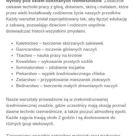
wyroby pod okiem obeznanych rzemieślników
. Zobaczcie
ciekawe techniki pracy z gliną, drewnem, skórą i metalem, które
przez wieki kształtowały codzienne życie naszych przodków.
Każdy warsztat został zaprojektowany tak, aby łączyć edukację
z zabawą, pozwalając dzieciom i rodzicom wspólnie
doświadczać historii wszystkimi zmysłami.
Kaletnictwo – tworzenie skórzanych sakiewek
Garncarstwo – toczenie glinianych naczyń
Tkactwo – nauka pracy na krośnie
Kowalstwo – wykuwanie prostych ozdób
Iluminatorstwo – zdobienie inicjałów
Piekarstwo – wypiek średniowiecznego chleba
Zielarstwo – przygotowanie mieszanek ziołowych
Bednarstwo – tworzenie małych drewnianych naczyń
Nasze warsztaty prowadzone są w zrekonstruowanej
średniowiecznej osadzie, gdzie uczestnicy mają okazję poznać
dawne techniki rzemieślnicze, a także poczuć atmosferę epoki.
Każde zajęcia trwają około 2 godzin i są dostosowane do
różnych grup wiekowych.
Zapewniamy wszystkie potrzebne materiały oraz tradycyjne