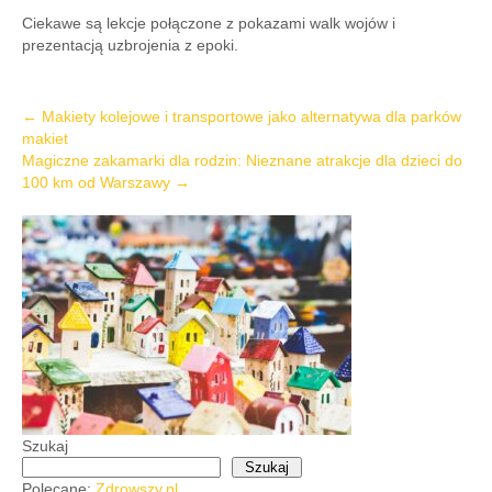
Ciekawe są lekcje połączone z pokazami walk wojów i
prezentacją uzbrojenia z epoki.
Post
←
Makiety kolejowe i transportowe jako alternatywa dla parków
makiet
navigation
Magiczne zakamarki dla rodzin: Nieznane atrakcje dla dzieci do
100 km od Warszawy
→
Szukaj
Szukaj
Polecane:
Zdrowszy.pl