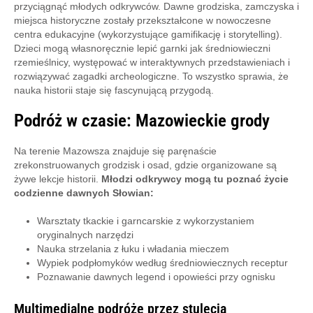
przyciągnąć młodych odkrywców. Dawne grodziska, zamczyska i
miejsca historyczne zostały przekształcone w nowoczesne
centra edukacyjne (wykorzystujące gamifikację i storytelling).
Dzieci mogą własnoręcznie lepić garnki jak średniowieczni
rzemieślnicy, występować w interaktywnych przedstawieniach i
rozwiązywać zagadki archeologiczne. To wszystko sprawia, że
nauka historii staje się fascynującą przygodą.
Podróż w czasie: Mazowieckie grody
Na terenie Mazowsza znajduje się paręnaście
zrekonstruowanych grodzisk i osad, gdzie organizowane są
żywe lekcje historii.
Młodzi odkrywcy mogą tu poznać życie
codzienne dawnych Słowian:
Warsztaty tkackie i garncarskie z wykorzystaniem
oryginalnych narzędzi
Nauka strzelania z łuku i władania mieczem
Wypiek podpłomyków według średniowiecznych receptur
Poznawanie dawnych legend i opowieści przy ognisku
Multimedialne podróże przez stulecia