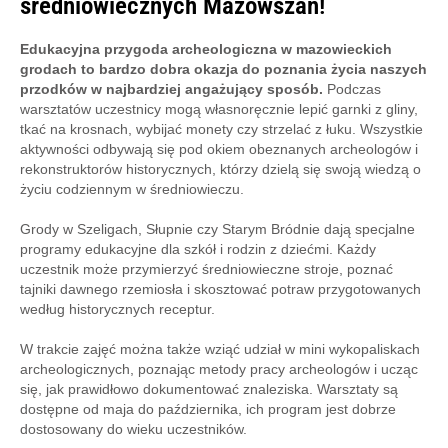
średniowiecznych Mazowszan!
Edukacyjna przygoda archeologiczna w mazowieckich
grodach to bardzo dobra okazja do poznania życia naszych
przodków w najbardziej angażujący sposób.
Podczas
warsztatów uczestnicy mogą własnoręcznie lepić garnki z gliny,
tkać na krosnach, wybijać monety czy strzelać z łuku. Wszystkie
aktywności odbywają się pod okiem obeznanych archeologów i
rekonstruktorów historycznych, którzy dzielą się swoją wiedzą o
życiu codziennym w średniowieczu.
Grody w Szeligach, Słupnie czy Starym Bródnie dają specjalne
programy edukacyjne dla szkół i rodzin z dziećmi. Każdy
uczestnik może przymierzyć średniowieczne stroje, poznać
tajniki dawnego rzemiosła i skosztować potraw przygotowanych
według historycznych receptur.
W trakcie zajęć można także wziąć udział w mini wykopaliskach
archeologicznych, poznając metody pracy archeologów i ucząc
się, jak prawidłowo dokumentować znaleziska. Warsztaty są
dostępne od maja do października, ich program jest dobrze
dostosowany do wieku uczestników.