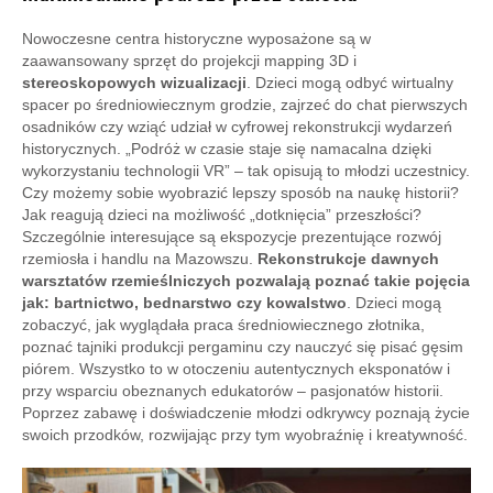
Nowoczesne centra historyczne wyposażone są w
zaawansowany sprzęt do projekcji mapping 3D i
stereoskopowych wizualizacji
. Dzieci mogą odbyć wirtualny
spacer po średniowiecznym grodzie, zajrzeć do chat pierwszych
osadników czy wziąć udział w cyfrowej rekonstrukcji wydarzeń
historycznych. „Podróż w czasie staje się namacalna dzięki
wykorzystaniu technologii VR” – tak opisują to młodzi uczestnicy.
Czy możemy sobie wyobrazić lepszy sposób na naukę historii?
Jak reagują dzieci na możliwość „dotknięcia” przeszłości?
Szczególnie interesujące są ekspozycje prezentujące rozwój
rzemiosła i handlu na Mazowszu.
Rekonstrukcje dawnych
warsztatów rzemieślniczych pozwalają poznać takie pojęcia
jak: bartnictwo, bednarstwo czy kowalstwo
. Dzieci mogą
zobaczyć, jak wyglądała praca średniowiecznego złotnika,
poznać tajniki produkcji pergaminu czy nauczyć się pisać gęsim
piórem. Wszystko to w otoczeniu autentycznych eksponatów i
przy wsparciu obeznanych edukatorów – pasjonatów historii.
Poprzez zabawę i doświadczenie młodzi odkrywcy poznają życie
swoich przodków, rozwijając przy tym wyobraźnię i kreatywność.