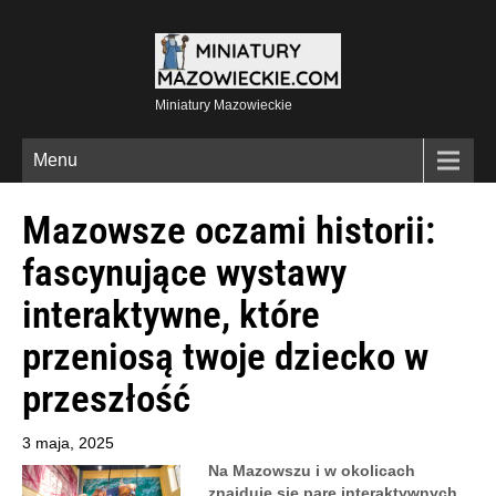
Miniatury Mazowieckie
Menu
Mazowsze oczami historii:
fascynujące wystawy
interaktywne, które
przeniosą twoje dziecko w
przeszłość
3 maja, 2025
Na Mazowszu i w okolicach
znajduje się parę interaktywnych