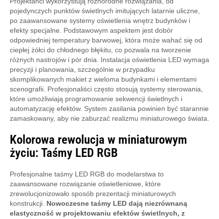
Projektanci wykorzystują różnorodne rozwiązania, od
pojedynczych punktów świetlnych imitujących latarnie uliczne,
po zaawansowane systemy oświetlenia wnętrz budynków i
efekty specjalne. Podstawowym aspektem jest dobór
odpowiedniej temperatury barwowej, która może wahać się od
ciepłej żółci do chłodnego błękitu, co pozwala na tworzenie
różnych nastrojów i pór dnia. Instalacja oświetlenia LED wymaga
precyzji i planowania, szczególnie w przypadku
skomplikowanych makiet z wieloma budynkami i elementami
scenografii. Profesjonaliści często stosują systemy sterowania,
które umożliwiają programowanie sekwencji świetlnych i
automatyzację efektów. System zasilania powinien być starannie
zamaskowany, aby nie zaburzać realizmu miniaturowego świata.
Kolorowa rewolucja w miniaturowym
życiu: Taśmy LED RGB
Profesjonalne taśmy LED RGB do modelarstwa to
zaawansowane rozwiązanie oświetleniowe, które
zrewolucjonizowało sposób prezentacji miniaturowych
konstrukcji.
Nowoczesne taśmy LED dają niezrównaną
elastyczność w projektowaniu efektów świetlnych, z