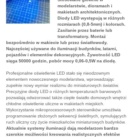
modelarstwie, dioramach i
makietach architektonicznych.
Diody LED występują w różnych
rozmiarach (0,8-5mm) i kolorach.
Zasilanie przez baterie lub
transformatory. Montaż
bezpośrednio w makiecie lub przez światłowody.
Najczęściej używane do iluminacji budynków, latarni,
pojazdów i elementów dekoracyjnych. Żywotność LED
sięga 50000 godzin, pobór mocy 0,06-0,5W na diodę.
Profesjonalne oświetlenie LED stało się nieodzownym
elementem nowoczesnego modelarstwa, wprowadzając
zupełnie nowy wymiar realizmu do miniaturowych światów.
Precyzyjne diody LED o różnych temperaturach barwowych
pozwalają odwzorować także ciepłe światło domowych wnętrzi
chłodne oświetlenie uliczne w makietach miejskich.
Wykorzystanie mikroprocesorowych sterowników umożliwia
programowanie złożonych sekwencji świetlnych, symulujących
ruch uliczny czy życie mieszkańców miniaturowych budynków.
Aktualnie systemy iluminacji dają modelarzom bardzo
szerokie możliwości kreowania realistycznych efektów