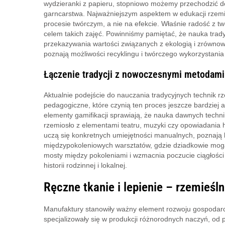
wydzieranki z papieru, stopniowo możemy przechodzić d
garncarstwa. Najważniejszym aspektem w edukacji rzemieś
procesie twórczym, a nie na efekcie. Właśnie radość z 
celem takich zajęć. Powinniśmy pamiętać, że nauka trady
przekazywania wartości związanych z ekologią i zrównow
poznają możliwości recyklingu i twórczego wykorzystania
Łączenie tradycji z nowoczesnymi metodami
Aktualnie podejście do nauczania tradycyjnych technik 
pedagogiczne, które czynią ten proces jeszcze bardziej a
elementy gamifikacji sprawiają, że nauka dawnych techni
rzemiosło z elementami teatru, muzyki czy opowiadania 
uczą się konkretnych umiejętności manualnych, poznają k
międzypokoleniowych warsztatów, gdzie dziadkowie mogą 
mosty między pokoleniami i wzmacnia poczucie ciągłości 
historii rodzinnej i lokalnej.
Ręczne tkanie i lepienie – rzemieś
Manufaktury stanowiły ważny element rozwoju gospodarcz
specjalizowały się w produkcji różnorodnych naczyń, od