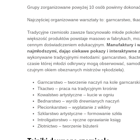
Grupy zorganizowane powyżej 10 osób powinny dokonać
Najczęściej organizowane warsztaty to: garncarstwo, tkac
Tradycyjne rzemiosło zawsze fascynowało młode pokolen
większość produktów powstaje masowo w fabrykach, możl
cennym doświadczeniem edukacyjnym.
Manufaktury i w
najmłodszymi, dając ciekawe pokazy i interaktywne z
wykonywane tradycyjnymi metodami: garncarstwo, tkactw
czasie której młodzi odkrywcy mogą obserwować, samodz
czujnym okiem obeznanych mistrzów rękodzieła).
Garncarstwo – tworzenie naczyń na kole garncarsk
Tkactwo – praca na tradycyjnym krośnie
Kowalstwo artystyczne – kucie w ogniu
Bednarstwo – wyrób drewnianych naczyń
Plecionkarstwo – wyplatanie z wikliny
Szklarstwo artystyczne – formowanie szkła
Introligatorstwo – ręczne oprawianie ksiąg
Złotnictwo – tworzenie biżuterii