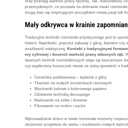
oraz poznają wartość pracy ręcznej. Tak, manufaktury c
przemysłowych, co pozwala na dobranie nauki rzemiosła 
mogą stać się inspirującym początkiem nowej pasji lub h
Mały odkrywca w krainie zapomniany
Tradycyjne techniki rzemiosła artystycznego jest to spos
historii. Najmłodsi, poprzez zabawę z gliną, tkaniem czy
wrażliwość estetyczną.
Kontakt z tradycyjnymi formami
ery cyfrowej i docenić wartość pracy własnych rąk.
W
dawnych technik rzemieślniczych staje się bezcennym d
czy wypleciony koszyczek niesie ze sobą opowieść o trad
Ceramika podstawowa – lepienie z gliny
Tkactwo na małych krosienkach ramowych
Wycinanki ludowe z kolorowego papieru
Zdobienie techniką decoupage
Malowanie na szkle i drewnie
Filcowanie na mokro i sucho
Wprowadzanie dzieci w świat rzemiosła możemy rozpocząć
złożoność projektów do wieku i możliwości małych twórcó