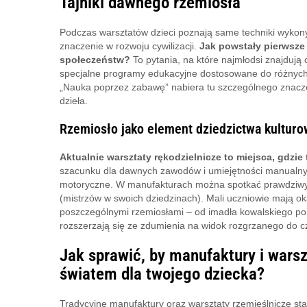
Tajniki dawnego rzemiosła
Podczas warsztatów dzieci poznają same techniki wykonyw
znaczenie w rozwoju cywilizacji.
Jak powstały pierwsze
społeczeństw?
To pytania, na które najmłodsi znajduj
specjalne programy edukacyjne dostosowane do różnych
„Nauka poprzez zabawę” nabiera tu szczególnego znacze
dzieła.
Rzemiosło jako element dziedzictwa kultur
Aktualnie warsztaty rękodzielnicze to miejsca, gdzi
szacunku dla dawnych zawodów i umiejętności manualnych
motoryczne. W manufakturach można spotkać prawdziwych
(mistrzów w swoich dziedzinach). Mali uczniowie mają ok
poszczególnymi rzemiosłami – od imadła kowalskiego po 
rozszerzają się ze zdumienia na widok rozgrzanego do c
Jak sprawić, by manufaktury i wars
światem dla twojego dziecka?
Tradycyjne manufaktury oraz warsztaty rzemieślnicze st