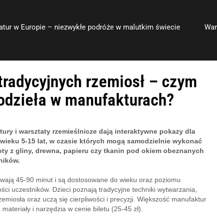
atur w Europie – niezwykłe podróże w malutkim świecie
War
 tradycyjnych rzemiosł – czym
kodzieła w manufakturach?
ury i warsztaty rzemieślnicze dają interaktywne pokazy dla
 wieku 5-15 lat, w czasie których mogą samodzielnie wykonać
ty z gliny, drewna, papieru czy tkanin pod okiem obeznanych
ników.
trwają 45-90 minut i są dostosowane do wieku oraz poziomu
ści uczestników. Dzieci poznają tradycyjne techniki wytwarzania,
rzemiosła oraz uczą się cierpliwości i precyzji. Większość manufaktur
materiały i narzędzia w cenie biletu (25-45 zł).