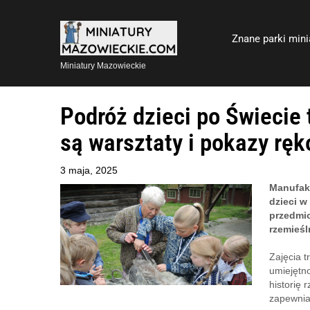
Znane parki mini
Miniatury Mazowieckie
Podróż dzieci po Świecie
są warsztaty i pokazy rę
3 maja, 2025
Manufakt
dzieci w
przedmio
rzemieśl
Zajęcia 
umiejętno
historię 
zapewnia 