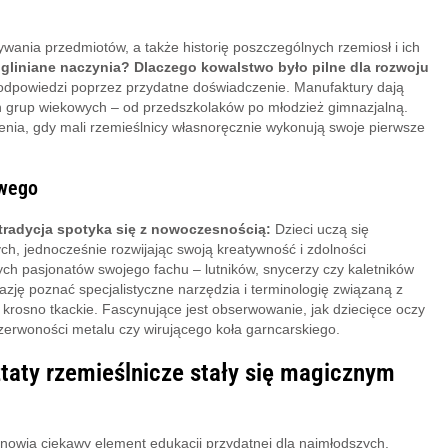
ania przedmiotów, a także historię poszczególnych rzemiosł i ich
 gliniane naczynia? Dlaczego kowalstwo było pilne dla rozwoju
ą odpowiedzi poprzez przydatne doświadczenie. Manufaktury dają
 grup wiekowych – od przedszkolaków po młodzież gimnazjalną.
nia, gdy mali rzemieślnicy własnoręcznie wykonują swoje pierwsze
owego
e tradycja spotyka się z nowoczesnością:
Dzieci uczą się
, jednocześnie rozwijając swoją kreatywność i zdolności
 pasjonatów swojego fachu – lutników, snycerzy czy kaletników
azję poznać specjalistyczne narzędzia i terminologię związaną z
krosno tkackie. Fascynujące jest obserwowanie, jak dziecięce oczy
zerwoności metalu czy wirującego koła garncarskiego.
ztaty rzemieślnicze stały się magicznym
anowią ciekawy element edukacji przydatnej dla najmłodszych.