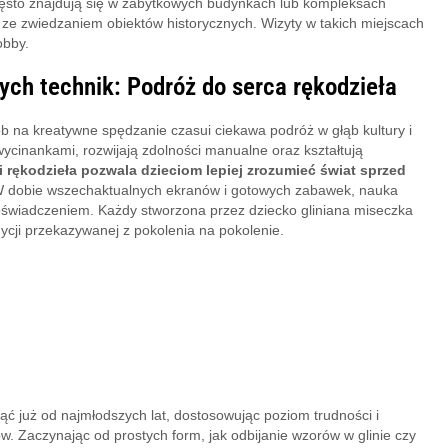
zęsto znajdują się w zabytkowych budynkach lub kompleksach
ze zwiedzaniem obiektów historycznych. Wizyty w takich miejscach
obby.
ch technik: Podróż do serca rękodzieła
ób na kreatywne spędzanie czasui ciekawa podróż w głąb kultury i
 wycinankami, rozwijają zdolności manualne oraz kształtują
 rękodzieła pozwala dzieciom lepiej zrozumieć świat sprzed
 dobie wszechaktualnych ekranów i gotowych zabawek, nauka
oświadczeniem. Każdy stworzona przez dziecko gliniana miseczka
ycji przekazywanej z pokolenia na pokolenie.
 już od najmłodszych lat, dostosowując poziom trudności i
w. Zaczynając od prostych form, jak odbijanie wzorów w glinie czy