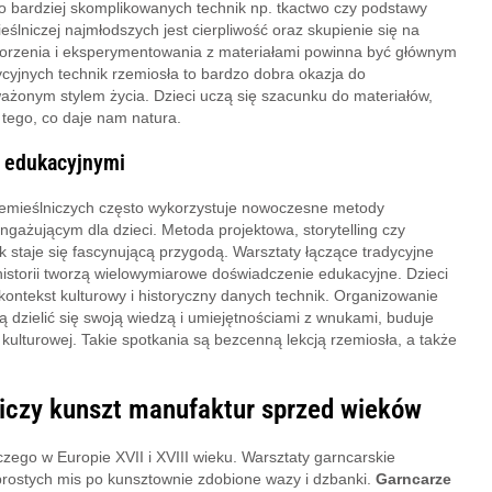
o bardziej skomplikowanych technik np. tkactwo czy podstawy
lniczej najmłodszych jest cierpliwość oraz skupienie się na
tworzenia i eksperymentowania z materiałami powinna być głównym
cyjnych technik rzemiosła to bardzo dobra okazja do
ażonym stylem życia. Dzieci uczą się szacunku do materiałów,
 tego, co daje nam natura.
 edukacyjnymi
rzemieślniczych często wykorzystuje nowoczesne metody
ngażującym dla dzieci. Metoda projektowa, storytelling czy
k staje się fascynującą przygodą. Warsztaty łączące tradycyjne
historii tworzą wielowymiarowe doświadczenie edukacyjne. Dzieci
ontekst kulturowy i historyczny danych technik. Organizowanie
dzielić się swoją wiedzą i umiejętnościami z wnukami, buduje
kulturowej. Takie spotkania są bezcenną lekcją rzemiosła, a także
lniczy kunszt manufaktur sprzed wieków
ego w Europie XVII i XVIII wieku. Warsztaty garncarskie
 prostych mis po kunsztownie zdobione wazy i dzbanki.
Garncarze